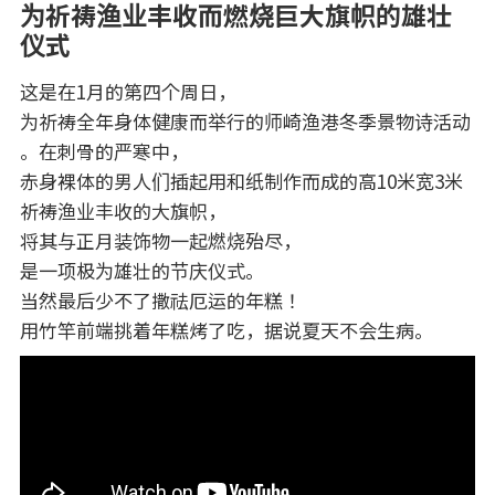
为祈祷渔业丰收而燃烧巨大旗帜的雄壮
仪式
这是在1月的第四个周日，
为祈祷全年身体健康而举行的师崎渔港冬季景物诗活动
。在刺骨的严寒中，
赤身裸体的男人们插起用和纸制作而成的高10米宽3米
祈祷渔业丰收的大旗帜，
将其与正月装饰物一起燃烧殆尽，
是一项极为雄壮的节庆仪式。
当然最后少不了撒祛厄运的年糕！
用竹竿前端挑着年糕烤了吃，据说夏天不会生病。