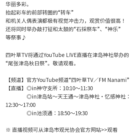
华丽多彩。
抬起彩车的前部转圈的“转车”
和机关人偶表演都极有视觉冲击力，观赏价值很高！
还将同时举办敲打钲和太鼓的“石採祭车”、“神乐”
等祭事♪
四叶草TV将通过YouTube LIVE直播在津岛神社举办的
“尾张津岛秋日祭”。敬请观看。
【频道】官方YouTube频道“四叶草TV／FM Nanami”
【直播】◎in神守支所：10:10～11:30
◎in津岛站～天王通～津岛神社・忆感神社：
12:30～17:00
◎in池须通：18:50～19:30
※ 直播视频可从津岛市观光协会
官方网站>>
观看