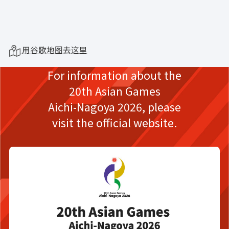
用谷歌地图去这里
For information about the
20th Asian Games
Aichi-Nagoya 2026,
please
visit the official website.