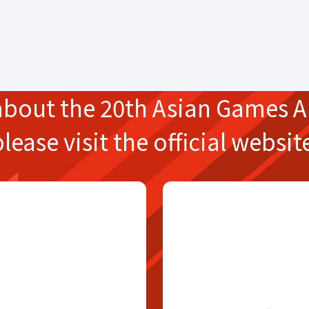
about the
20th Asian Games
A
please
visit the official websit