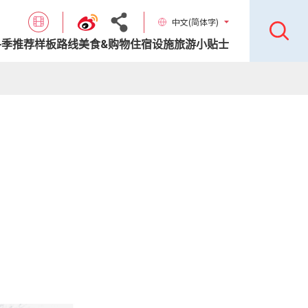
中文(简体字)
各季推荐样板路线
美食&购物
住宿设施
旅游小贴士