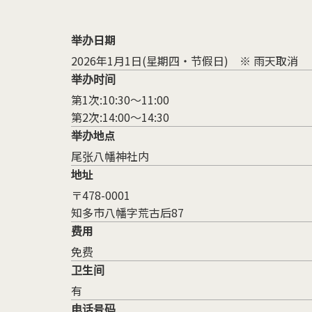
举办日期
2026年1月1日(星期四・节假日) ※ 雨天取消
举办时间
第1次:10:30～11:00
第2次:14:00～14:30
举办地点
尾张八幡神社内
地址
〒478-0001
知多市八幡字荒古后87
费用
免费
卫生间
有
电话号码