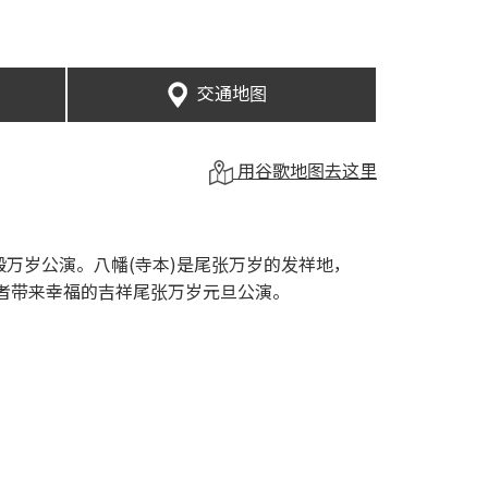
交通地图
用谷歌地图去这里
殿万岁公演。八幡(寺本)是尾张万岁的发祥地，
拜者带来幸福的吉祥尾张万岁元旦公演。