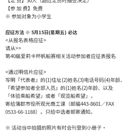
【定 员】30人（超过定员时抽签决定）
【参 加 费】免费
※ 参加对象为小学生
应征方法 ※ 5月15日(星期五) 必达
<从报名表格应征>
请从
>>
第40届爱莉卡杯帆船赛相关活动参加者应征表
报名
<通过明信片应征>
写明『代表者』的(1)住址(2)姓名(3)电话号码(4)年龄、
『希望参加者全部人员』的(1)姓名(2)年龄、以及
「体验乘船希望」或者「观览船希望」，
寄给蒲郡市役所观光商工课（邮编443-8601／FAX
0533-66-1188）。只给中选者邮寄通知。
※ 活动当中拍摄的照片有时会刊登到小册子・