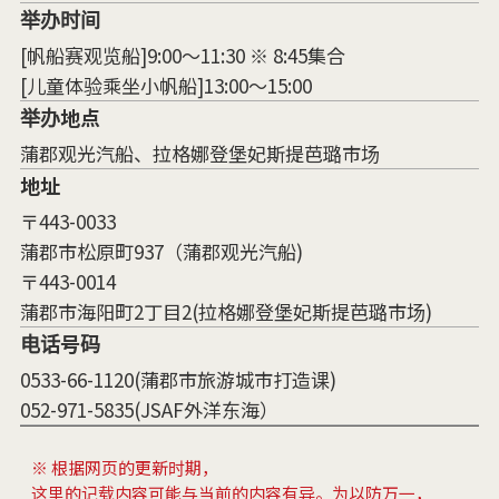
举办时间
[帆船赛观览船]9:00～11:30 ※ 8:45集合
[儿童体验乘坐小帆船]13:00～15:00
举办地点
蒲郡观光汽船、拉格娜登堡妃斯提芭璐市场
地址
〒443-0033
蒲郡市松原町937（蒲郡观光汽船)
〒443-0014
蒲郡市海阳町2丁目2(拉格娜登堡妃斯提芭璐市场)
电话号码
0533-66-1120(蒲郡市旅游城市打造课)
052-971-5835(JSAF外洋东海）
※ 根据网页的更新时期，
这里的记载内容可能与当前的内容有异。为以防万一，