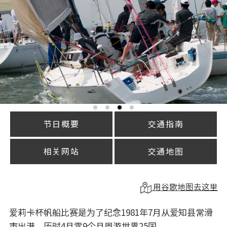
节日概要
交通指南
相关网站
交通地图
用谷歌地图去这里
爱莉卡杯帆船比赛是为了纪念1981年7月从爱知县常滑
市出港、历时4月零9个月周游世界25国、