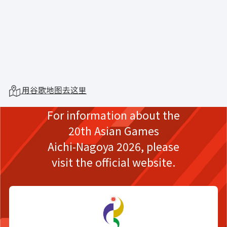
用谷歌地图去这里
For information about the
20th Asian Games
Aichi-Nagoya 2026,
please
visit the official website.