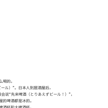
么喝的。
ビール）”。日本人到居酒屋后，
般会说“先来啤酒（とりあえずビール！）”，
屋的啤酒都是冰的。
啤酒杯和大啤酒杯。