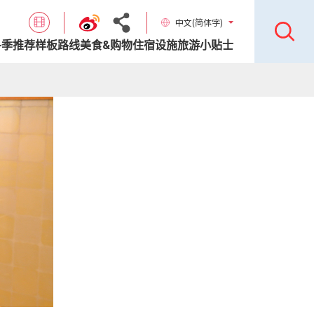
中文(简体字)
各季推荐样板路线
美食&购物
住宿设施
旅游小贴士