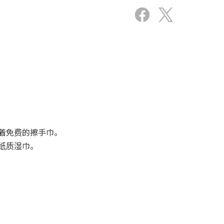
着免费的擦手巾。
纸质湿巾。