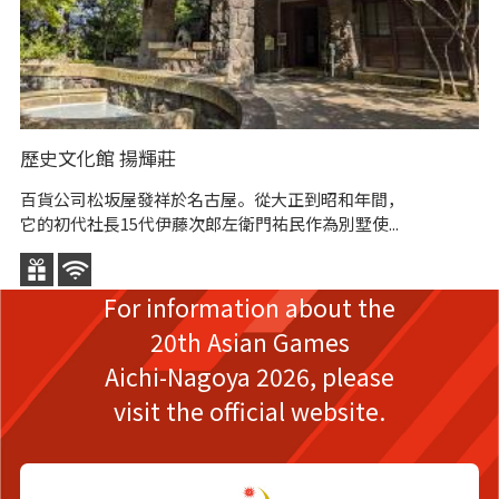
歷史文化館 揚輝莊
古
百貨公司松坂屋發祥於名古屋。從大正到昭和年間，
古
它的初代社長15代伊藤次郎左衛門祐民作為別墅使...
希
For information about the
20th Asian Games
Aichi-Nagoya 2026,
please
visit the official website.