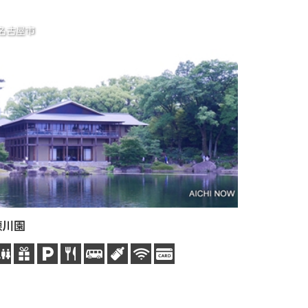
名古屋市
名古屋市
德川園
日泰寺（
1904年
1900年
釋迦的別名是