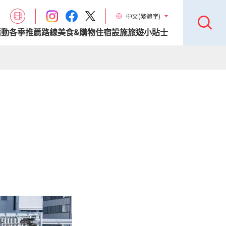
中文(繁體字)
活動
各季推薦路線
美食&購物
住宿設施
旅遊小貼士