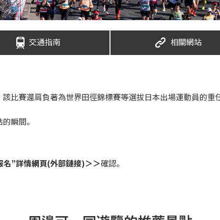
交通指南
相關網站
。該比賽還肩負著為世界田徑錦標賽等選拔日本出場運動員的重
終點的瞬間。
報名”詳情網頁(外部鏈接)＞＞
確認。