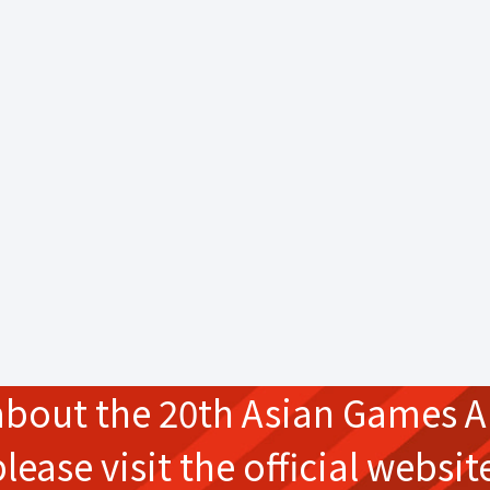
about the
20th Asian Games
A
please
visit the official websit