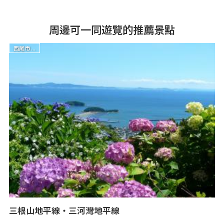
周邊可一同遊覽的推薦景點
西尾市 ...
三根山地平線・三河灣地平線
形