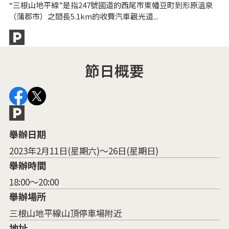
“三根山地平線”是指247號國道的西尾市東幡豆町到形原溫泉
形
（蒲郡市）之間長5.1km的收費汽車觀光道...
这
節日概要
舉辦日期
2023年2月11日(星期六)～26日(星期日)
舉辦時間
18:00～20:00
舉辦場所
三根山地平線山頂停車場附近
地址