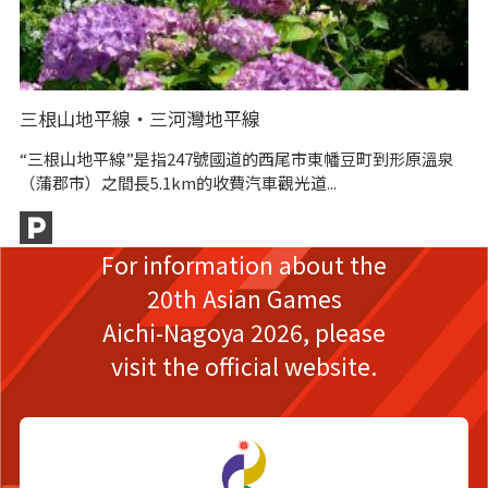
三根山地平線・三河灣地平線
蒲
“三根山地平線”是指247號國道的西尾市東幡豆町到形原溫泉
蒲
（蒲郡市）之間長5.1km的收費汽車觀光道...
生
For information about the
20th Asian Games
Aichi-Nagoya 2026,
please
visit the official website.