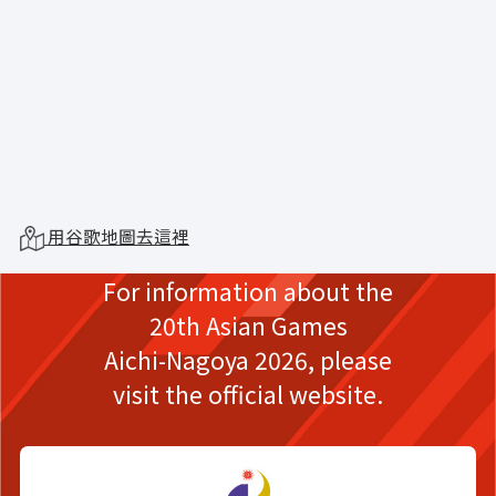
用谷歌地圖去這裡
For information about the
20th Asian Games
Aichi-Nagoya 2026,
please
visit the official website.