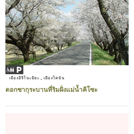
เมืองอิจิโนะมิยะ , เมืองโคนัน
ดอกซากุระบานที่ริมฝั่งแม่น้ำคิโซะ