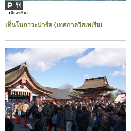
เมืองทุชิมะ
เท็นโนกาวะปาร์ค (เทศกาลวิสเทเรีย)