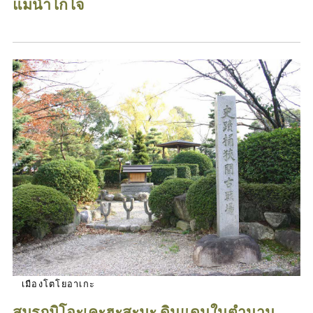
แม่น้ำโกโจ
เมืองโตโยอาเกะ
สมรภูมิโอะเคะฮะสะมะ ดินแดนในตำนาน