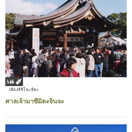
เมืองอิจิโนะมิยะ
ศาลเจ้ามาซึมิดะจินจะ