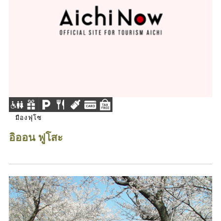
มืองฟุโซ
อิออน ฟูโสะ