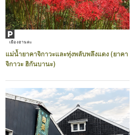
เมืองฮานดะ
แม่น้ำยาคาจิกาวะและทุ่งพลับพลึงแดง (ยาคา
จิกาวะ ฮิกันบานะ)