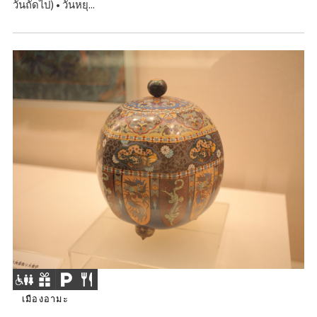
วันถัดไป) • วันหยุ...
เมืองอามะ