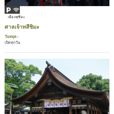
เมืองทุชิมะ
ศาลเจ้าทสึชิมะ
วันหยุด :
เปิดทุกวัน