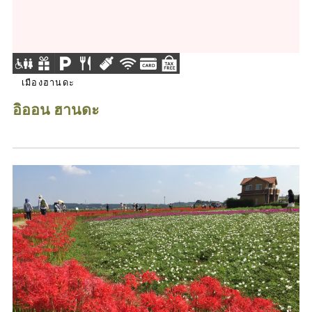
เมืองฮานดะ
อิออน ฮานดะ