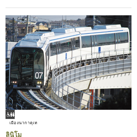
เมืองนากาคุเท
ลินิโม