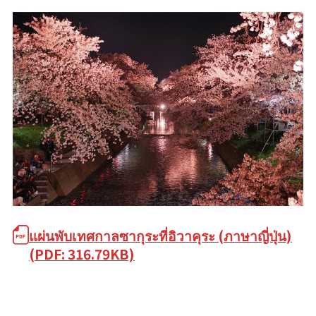
แผ่นพับเทศกาลซากุระที่อิวาคุระ (ภาษาญี่ปุ่น)
(PDF: 316.79KB)