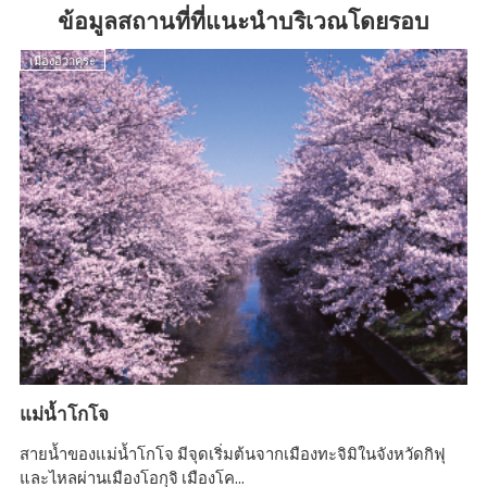
ข้อมูลสถานที่ที่แนะนำบริเวณโดยรอบ
เมืองอิวาคุระ
เ
แม่น้ำโกโจ
ปร
มา
สายน้ำของแม่น้ำโกโจ มีจุดเริ่มต้นจากเมืองทะจิมิในจังหวัดกิฟุ
มา
และไหลผ่านเมืองโอกุจิ เมืองโค...