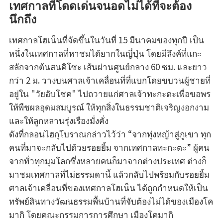
เทศกาลที่โดดเด่นจนอดไม่ได้ที่จะต้อง
นึกถึง
เทศกาลโฮเน็นที่จัดขึ้นในวันที่ 15 มีนาคมของทุกปี เป็น
หนึ่งในเทศกาลที่หาชมได้ยากในญี่ปุ่น โดยมีลึงค์ที่แกะ
สลักจากต้นสนคิโซะ เส้นผ่านศูนย์กลาง 60 ซม. และยาว
กว่า 2 ม. วางบนศาลเจ้าเคลื่อนที่ที่แบกโดยขบวนผู้ชายที่
อยู่ใน "วัยอับโชค" ไปถวายแก่ศาลเจ้าทะกะตะเพื่อขอพร
ให้พืชผลอุดมสมบูรณ์ ให้ทุกสิ่งในธรรมชาติเจริญงอกงาม
และให้ลูกหลานรุ่งเรืองมั่งคั่ง
ดังที่กลอนไฮกุโบราณกล่าวไว้ว่า “จากทุ่งหญ้าสู่ภูเขา ทุก
คนที่มาจะกลับไปด้วยรอยยิ้ม จากเทศกาลทะกะตะ” ผู้คน
จากทั่วทุกมุมโลกซึ่งหลายคนก็มาจากต่างประเทศ ต่างก็
มาชมเทศกาลที่ไม่ธรรมดานี้ แล้วกลับไปพร้อมกับรอยยิ้ม
ศาลเจ้าเคลื่อนที่ของเทศกาลโฮเน็น ได้ถูกกำหนดให้เป็น
ทรัพย์สินทางวัฒนธรรมพื้นบ้านที่จับต้องไม่ได้ของเมืองโค
มากิ โดยคณะกรรมการการศึกษา เมืองโคมากิ