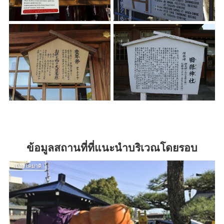
ข้อมูลสถานที่ที่แนะนำบริเวณโดยรอบ
เมืองโคมาคิ
เ