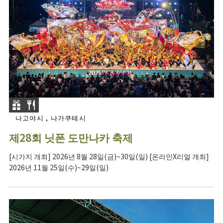
나고야시 , 나가쿠테시
제28회 닛폰 도만나카 축제
[시가지 개최] 2026년 8월 28일(금)~30일(일) [온라인X리얼 개최]
2026년 11월 25일(수)~29일(일)