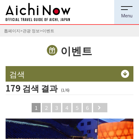
톱페이지
관광 정보
이벤트
이벤트
검색
179 검색 결과
(1/6)
1
2
3
4
5
6
Next