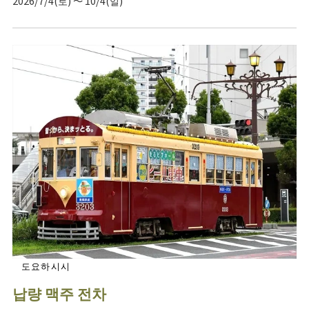
2026/7/4(토) ～ 10/4(일)
도요하시시
납량 맥주 전차