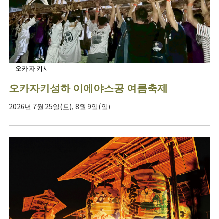
오카자키시
오카자키성하 이에야스공 여름축제
2026년 7월 25일(토), 8월 9일(일)