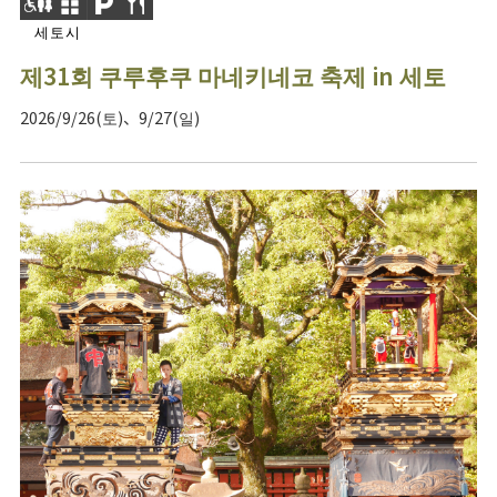
세토시
제31회 쿠루후쿠 마네키네코 축제 in 세토
2026/9/26(토)、9/27(일)