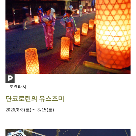
도요타시
단코로린의 유스즈미
2026/8/8(토) ～ 8/15(토)