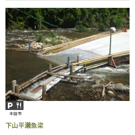
丰田市
下山平濑鱼梁