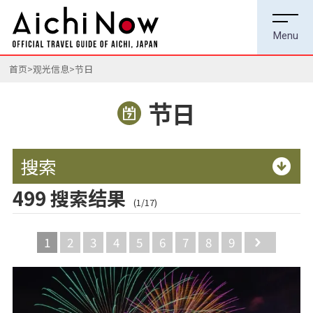
首页
观光信息
节日
节日
搜索
499 搜索结果
(1/17)
1
2
3
4
5
6
7
8
9
Next