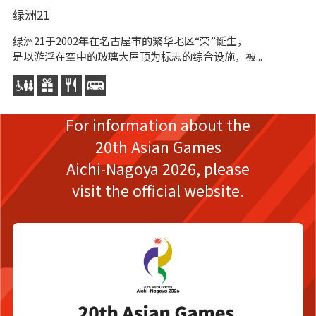
绿洲21
爱
绿洲21于2002年在名古屋市的繁华地区“荣”诞生，
紧
是以游浮在空中的玻璃大屋顶为标志的综合设施，被...
术
For information about the
20th Asian Games
Aichi-Nagoya 2026,
please
visit the official website.