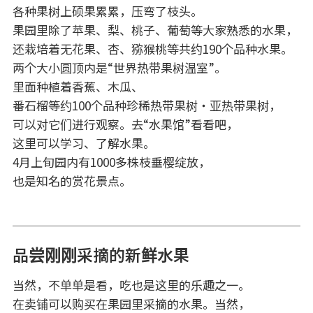
各种果树上硕果累累，压弯了枝头。
果园里除了苹果、梨、桃子、葡萄等大家熟悉的水果，
还栽培着无花果、杏、猕猴桃等共约190个品种水果。
两个大小圆顶内是“世界热带果树温室”。
里面种植着香蕉、木瓜、
番石榴等约100个品种珍稀热带果树・亚热带果树，
可以对它们进行观察。去“水果馆”看看吧，
这里可以学习、了解水果。
4月上旬园内有1000多株枝垂樱绽放，
也是知名的赏花景点。
品尝刚刚采摘的新鲜水果
当然，不单单是看，吃也是这里的乐趣之一。
在卖铺可以购买在果园里采摘的水果。当然，