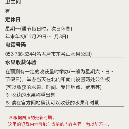
卫生间
有
定休日
星期一(遇节假日时，次日休息)
年末年初(12月29日～1月3日)
电话号码
052-736-3344(名古屋市东谷山水果公园)
水果收获体验
在预测有一定的收获量时举办(一般为星期六・日・
节假日)。举办当天在北门和南门设置两处公告板
(可以收获的水果、时间、受理地点、费用等)
※ 收获的水果称重出售
※ 请在官方网站确认可以收获的水果和时期
※ 根据网页的更新时期，
这里的记载内容可能与当前的内容有异。为以防万一，