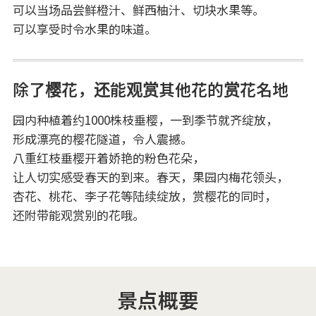
可以当场品尝鲜橙汁、鲜西柚汁、切块水果等。
可以享受时令水果的味道。
除了樱花，还能观赏其他花的赏花名地
园内种植着约1000株枝垂樱，一到季节就齐绽放，
形成漂亮的樱花隧道，令人震撼。
八重红枝垂樱开着娇艳的粉色花朵，
让人切实感受春天的到来。春天，果园内梅花领头，
杏花、桃花、李子花等陆续绽放，赏樱花的同时，
还附带能观赏别的花哦。
景点概要