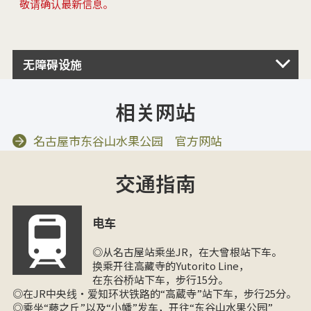
敬请确认最新信息。
无障碍设施
相关网站
名古屋市东谷山水果公园 官方网站
交通指南
电车
◎从名古屋站乘坐JR，在大曾根站下车。
换乘开往高藏寺的Yutorito Line，
在东谷桥站下车，步行15分。
◎在JR中央线・爱知环状铁路的“高蔵寺”站下车，步行25分。
◎乘坐“藤之丘”以及“小幡”发车，开往“东谷山水果公园”