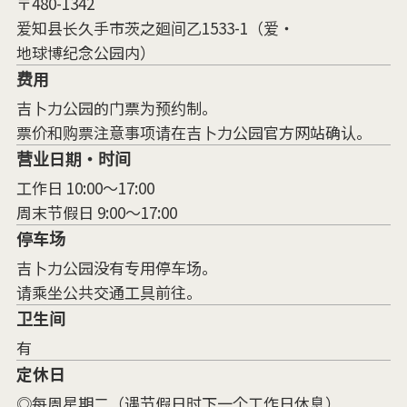
〒480-1342
爱知县长久手市茨之廻间乙1533-1（爱・
地球博纪念公园内）
费用
吉卜力公园的门票为预约制。
票价和购票注意事项请在吉卜力公园官方网站确认。
营业日期・时间
工作日 10:00～17:00
周末节假日 9:00～17:00
停车场
吉卜力公园没有专用停车场。
请乘坐公共交通工具前往。
卫生间
有
定休日
◎每周星期二（遇节假日时下一个工作日休息）