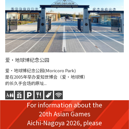
爱・地球博纪念公园
日
爱・地球博纪念公园(Moricoro Park)
林
是在2005年举办爱知世博会（爱・地球博）
园
的长久手会场的原址...
For information about the
20th Asian Games
Aichi-Nagoya 2026,
please