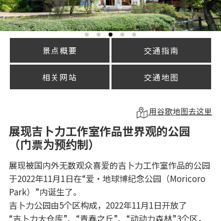
景点概要
交通指南
相关网站
交通地图
用谷歌地图去这里
展现吉卜力工作室作品世界观的公园
（门票为预约制）
展现被国内外无数观众喜爱的吉卜力工作室作品的公园
于2022年11月1日在“爱・地球博纪念公园（Moricoro
Park）”内诞生了。
吉卜力公园由5个区构成，2022年11月1日开放了
“吉卜力大仓库”、“青春之丘”、“动动力森林”3个区，