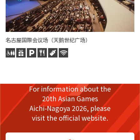
名古屋国際会议场（天鹅世纪广场）
大
大
3
For information about the
20th Asian Games
Aichi-Nagoya 2026,
please
visit the official website.