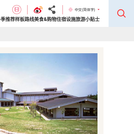
中文(简体字)
各季推荐样板路线
美食&购物
住宿设施
旅游小贴士