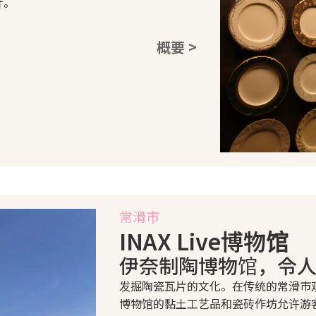
计。
概要 >
常滑市
INAX Live博物馆
伊奈制陶博物馆，令
发掘陶瓷瓦片的文化。在传统的常滑市观
博物馆的黏土工艺品和瓷砖作坊允许游