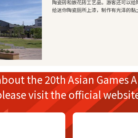
陶瓷砖和嵌花砖工艺品。游客还可以给
给迷你陶瓷厕所上漆，制作有光泽的黏
about the
20th Asian Games
A
please
visit the official websit