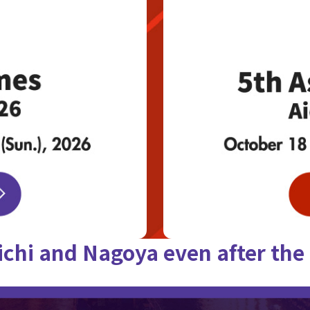
ichi and Nagoya
even after th