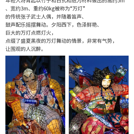
年轻人将背起以竹子和日式和纸为材料做出的高约5m
、宽约3m、重约60kg被称为“万灯”
的传统张子武士人偶，并随着笛声、
鼓声配乐摇摆舞动。夕阳西下，色泽鲜艳、
巨大的万灯点燃灯火，
点缀了盛夏黑夜的万灯舞动的情景，非常有气势，
让围观的人沉醉。