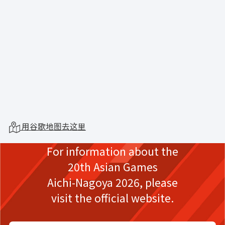
用谷歌地图去这里
For information about the
20th Asian Games
Aichi-Nagoya 2026,
please
visit the official website.