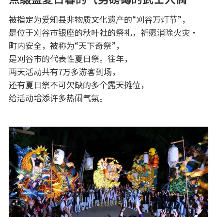
被指定为爱知县非物质文化遗产的“刈谷万灯节”，
是位于刈谷市银座的秋叶社的祭礼，祈愿消除火灾・
町内安全，被称为“天下奇祭”，
是刈谷市的代表性夏日祭。往年，
两天活动共有7万多游客到场，
还有夏日祭不可欠缺的多个露天摊位，
给活动增添许多热闹气氛。