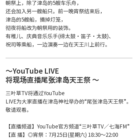
朝祭上，除了津岛的5艘车乐舟，
还会加入另一艘船只。前一晚宵祭结束后，
津岛的5艘船，摘掉灯笼，
彻夜将船改为朝祭用的装饰。
有稚儿、庆典音乐乐手(缔太鼓・笛子・太鼓)、
祝司等乘船，一边演奏一边在天王川上前行。
～YouTube LIVE
将现场直播尾张津岛天王祭 ～
三叶草TV将通过YouTube
LIVE为大家直播在津岛神社举办的“尾张津岛天王祭”。
敬请观看。
【直播频道】YouTube官方频道“三叶草TV／七海FM”
【直 播】◎宵祭：7月25日(星期六) 18:30～22:00