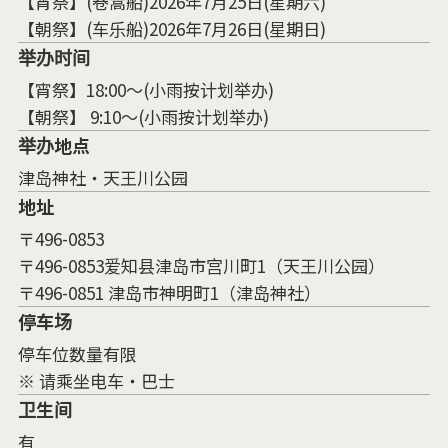
【宵祭】(卷蒿船)2026年7月25日(星期六)
【朝祭】(车乐船)2026年7月26日(星期日)
举办时间
【宵祭】18:00～(小雨按计划举办)
【朝祭】 9:10～(小雨按计划举办)
举办地点
津岛神社・天王川公园
地址
〒496-0853
〒496-0853爱知县津岛市宫川町1（天王川公园）
〒496-0851 津岛市神明町1（津岛神社）
停车场
停车位数量有限
※ 请乘坐电车・巴士
卫生间
有