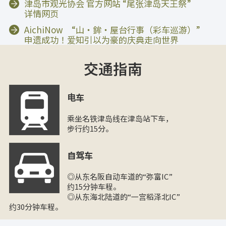
津岛市观光协会 官方网站 “尾张津岛天王祭”
详情网页
AichiNow “山・鉾・屋台行事（彩车巡游）”
申遗成功！爱知引以为豪的庆典走向世界
交通指南
电车
乘坐名铁津岛线在津岛站下车，
步行约15分。
自驾车
◎从东名阪自动车道的“弥富IC”
约15分钟车程。
◎从东海北陆道的“一宫稻泽北IC”
约30分钟车程。