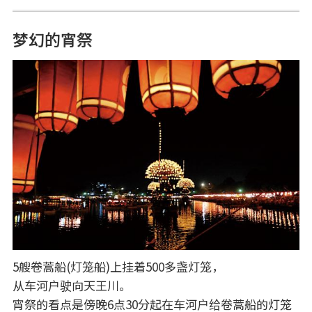
梦幻的宵祭
5艘卷蒿船(灯笼船)上挂着500多盏灯笼，
从车河户驶向天王川。
宵祭的看点是傍晚6点30分起在车河户给卷蒿船的灯笼