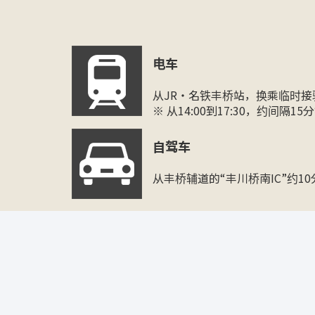
电车
从JR・名铁丰桥站，换乘临时
※ 从14:00到17:30，约间隔1
自驾车
从丰桥辅道的“丰川桥南IC”约1