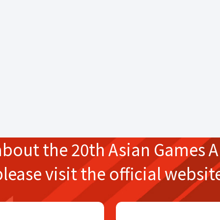
about the
20th Asian Games
A
please
visit the official websit