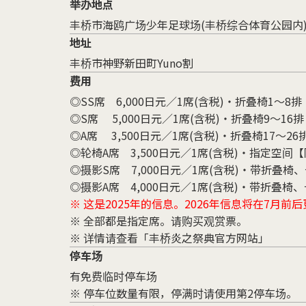
举办地点
丰桥市海鸥广场少年足球场(丰桥综合体育公园内
地址
丰桥市神野新田町Yuno割
费用
◎SS席 6,000日元／1席(含税)・折叠椅1～8排
◎S席 5,000日元／1席(含税)・折叠椅9～16排
◎A席 3,500日元／1席(含税)・折叠椅17～26
◎轮椅A席 3,500日元／1席(含税)・指定空间
◎摄影S席 7,000日元／1席(含税)・带折叠椅、长
◎摄影A席 4,000日元／1席(含税)・带折叠椅、长
※ 这是2025年的信息。2026年信息将在7月前
※ 全部都是指定席。请购买观赏票。
※ 详情请查看「
丰桥炎之祭典官方网站
」
停车场
有免费临时停车场
※ 停车位数量有限，停满时请使用第2停车场。