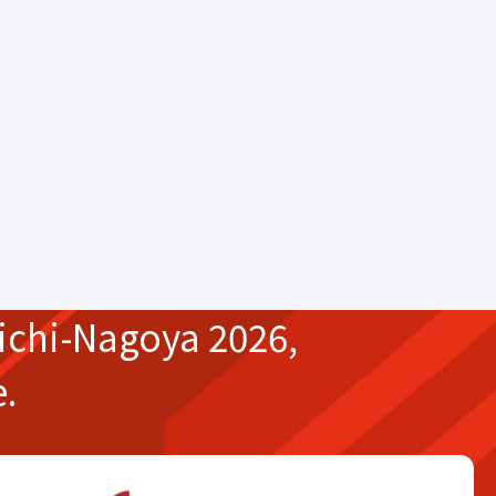
ichi-Nagoya 2026,
e.