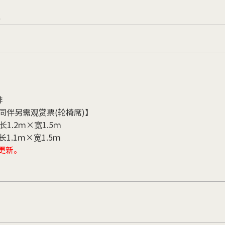
)
排
【同伴另需观赏票(轮椅席)】
1.2ｍ×宽1.5ｍ
1.1ｍ×宽1.5ｍ
后更新。