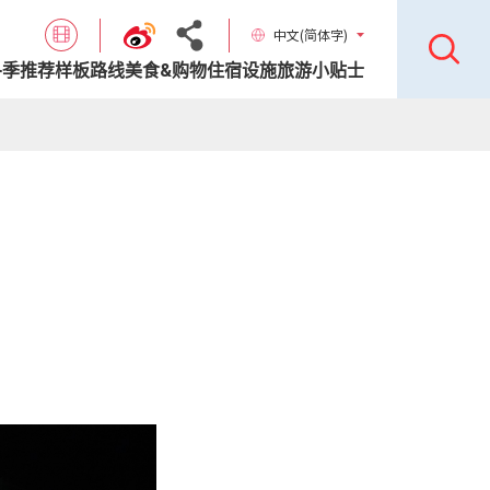
中文(简体字)
各季推荐样板路线
美食&购物
住宿设施
旅游小贴士