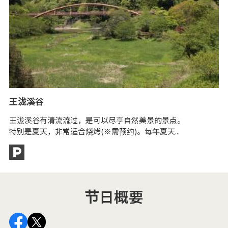
王泷溪谷
奥
王泷溪谷有清流流过，是可以尽享自然美景的景点。
大
特别是夏天，非常适合烧烤(※需预约)。每年夏天...
真
乘
节日概要