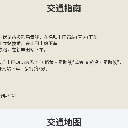
交通指南
在伏见站换乘鹤舞线，在名铁丰田市站(直达)下车。
知立站换乘，在丰田市站下车。
铁路，在新丰田站下车。
田OIDEN巴士“7 稻武・足助线”或者“8 猿投・足助线”，
野入站下车，步行约3分。
5分钟车程。
交通地图