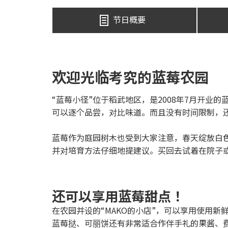
节日概要
欢迎光临考究的蓝莓农园
“蓝莓小径”位于稻武地区，是2008年7月开业
可以逐个品尝，对比味道。而且没有时间限制，
蓝莓作为庭园树木也受到大家注意，春天绽放白
并对培育方法仔细地提建议。买回去试着在院子
还可以享用蓝莓甜点！
在农园并设的“MAKO的小店”，可以享用使用新
蓝莓挞、可丽饼还有非常适合作伴手礼的果酱、