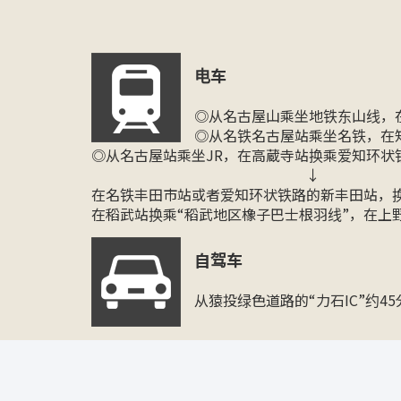
电车
◎从名古屋山乘坐地铁东山线，
◎从名铁名古屋站乘坐名铁，在
◎从名古屋站乘坐JR，在高蔵寺站换乘爱知环状
↓
在名铁丰田市站或者爱知环状铁路的新丰田站，换乘丰
在稻武站换乘“稻武地区橡子巴士根羽线”，在上
自驾车
从猿投绿色道路的“力石IC”约4