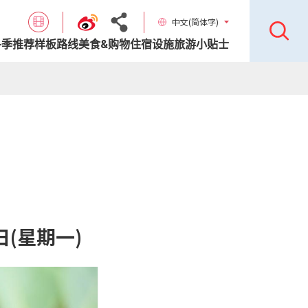
中文(简体字)
各季推荐样板路线
美食&购物
住宿设施
旅游小贴士
日(星期一)