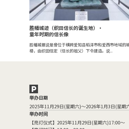
胜幡城迹（织田信长的诞生地）・
童年时期的信长像
胜幡城据说是曾位于横跨爱知县稻泽市和爱西市地域的
楼，由织田信定（信长的祖父）下令建造。说...
举办日期
2025年11月29日(星期六)～2026年1月3日(星期
举办时间
【亮灯仪式】2025年11月29日(星期六)17:00～