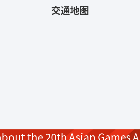
交通地图
about the
20th Asian Games
A