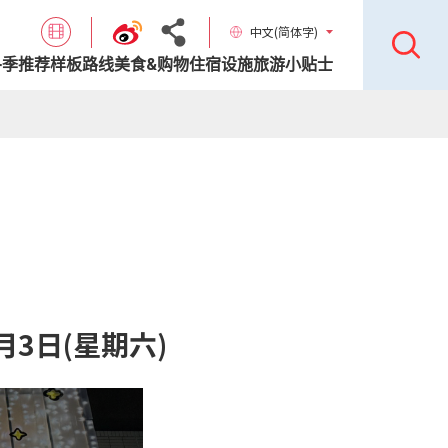
中文(简体字)
各季推荐样板路线
美食&购物
住宿设施
旅游小贴士
1月3日(星期六)