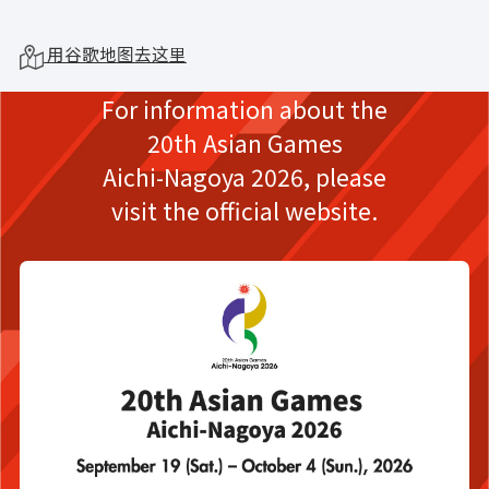
用谷歌地图去这里
For information about the
20th Asian Games
Aichi-Nagoya 2026,
please
visit the official website.