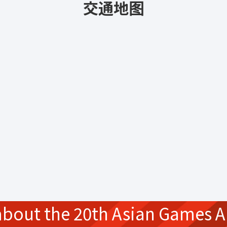
交通地图
about the
20th Asian Games
A