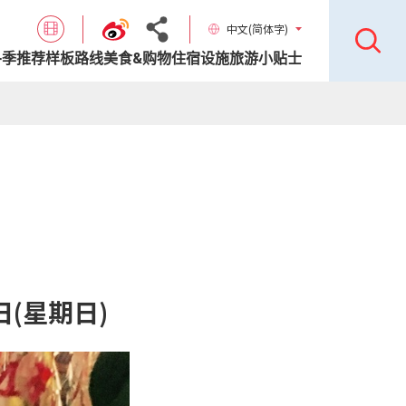
中文(简体字)
各季推荐样板路线
美食&购物
住宿设施
旅游小贴士
日(星期日)