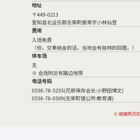
地址
〒449-0213
爱知县北设乐郡东荣町振草字小林仙登
费用
入场免费
（但，交奉纳金的话，当地会有独特的回赠。）
停车场
无
※ 会场附近有路边地带
电话号码
0536-78-5255(花祭保存会长:小野田博文)
0536-76-0509(东荣町镇公所:教育课)
※ 根据网页