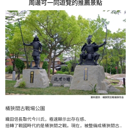
周邊可一同遊覽的推薦景點
名古屋市
桶狹間古戰場公園
刈
織田信長取代今川氏，極速顯示出存在感、
刈
扭轉了戰國時代的是桶狹間之戰。現在，被整備成桶狹間古...
館