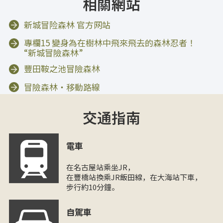
相關網站
新城冒险森林 官方网站
專欄15 變身為在樹林中飛來飛去的森林忍者！
“新城冒險森林”
豐田鞍之池冒險森林
冒險森林・移動路線
交通指南
電車
在名古屋站乘坐JR，
在豐橋站換乘JR飯田線，在大海站下車，
步行約10分鐘。
自駕車