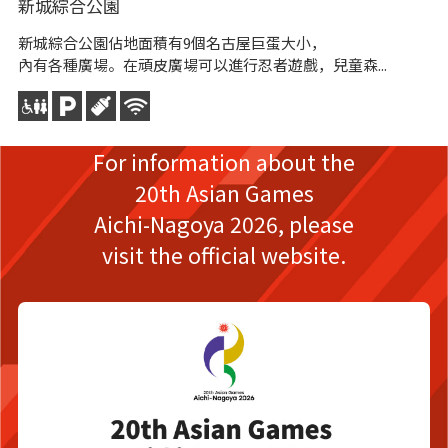
新城綜合公園
長
新城綜合公園佔地面積有9個名古屋巨蛋大小，
長
內有各種廣場。在頑皮廣場可以進行忍者遊戲，兒童森...
傳
For information about the
20th Asian Games
Aichi-Nagoya 2026,
please
visit the official website.