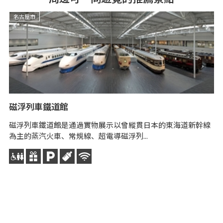
名古屋市
磁浮列車鐵道館
磁浮列車鐵道館是通過實物展示以曾縱貫日本的東海道新幹線
為主的蒸汽火車、常規線、超電導磁浮列...
Ma
M
吹