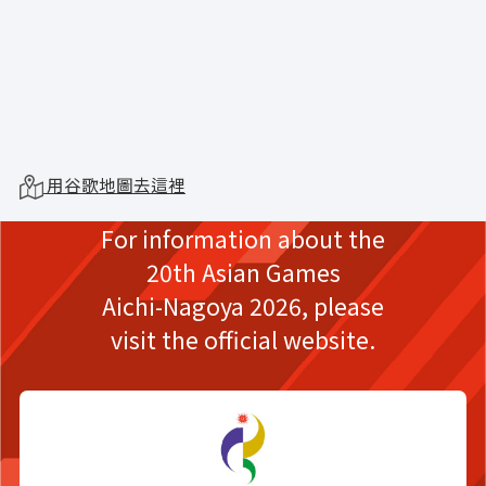
用谷歌地圖去這裡
For information about the
20th Asian Games
Aichi-Nagoya 2026,
please
visit the official website.