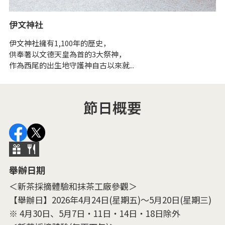
伊文神社
西
伊文神社擁有1,100年的歷史，
江
供奉著以文德天皇為首的3大祭神，
據
作為西尾的出生地守護神自古以來就...
節日概要
舉辦日期
＜新茶採摘體驗和抹茶工廠參觀＞
【舉辦日】2026年4月24日(星期五)～5月20日(星期三)
※ 4月30日、5月7日・11日・14日・18日除外