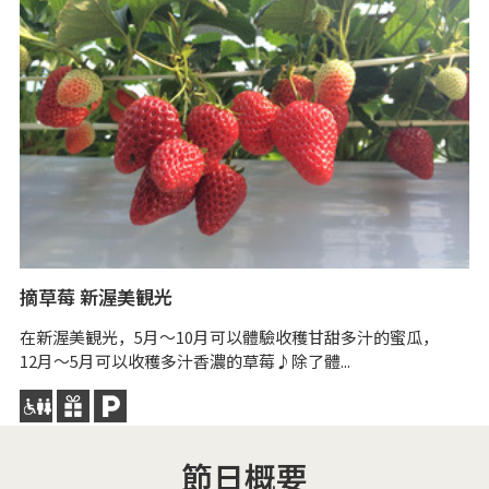
摘草莓 新渥美観光
伊
在新渥美観光，5月～10月可以體驗收穫甘甜多汁的蜜瓜，
1
12月～5月可以收穫多汁香濃的草莓♪除了體...
就
節日概要