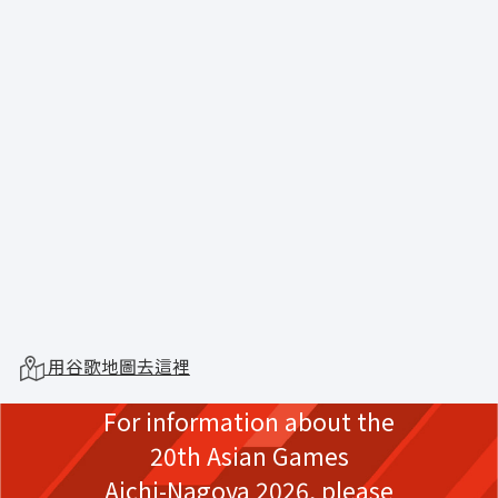
用谷歌地圖去這裡
For information about the
20th Asian Games
Aichi-Nagoya 2026,
please