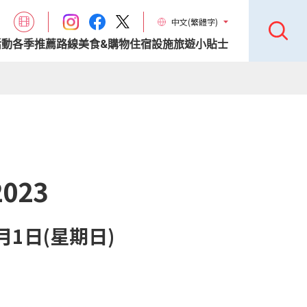
中文(繁體字)
活動
各季推薦路線
美食&購物
住宿設施
旅遊小貼士
023
1月1日(星期日)