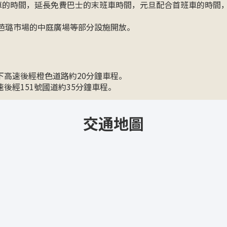
末班車的時間，延長免費巴士的末班車時間，元旦配合首班車的時間
芭璐市場的中庭廣場等部分設施開放。
”下高速後經橙色道路約20分鐘車程。
速後經151號國道約35分鐘車程。
交通地圖