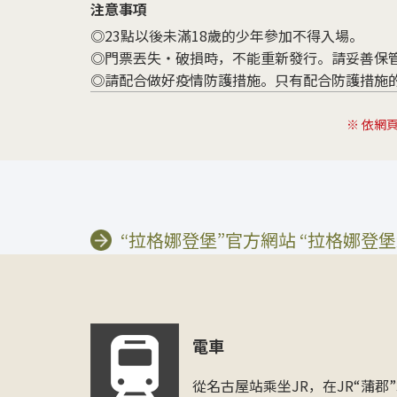
注意事項
◎23點以後未滿18歲的少年參加不得入場。
◎門票丟失・破損時，不能重新發行。請妥善保
◎請配合做好疫情防護措施。只有配合防護措施
※ 依網
“拉格娜登堡”官方網站 “拉格娜登堡
電車
從名古屋站乘坐JR，在JR“蒲