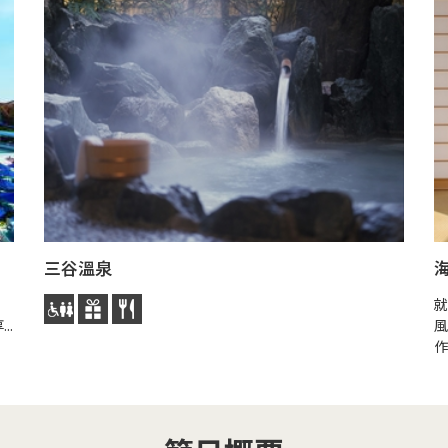
三谷溫泉
就
..
風
作.