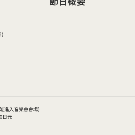
節日概要
日)
不能進入音樂會會場)
50日元