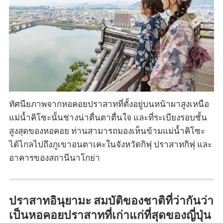
ทัศนียภาพจากหอคอยปราสาทที่ตั้งอยู่บนหน้าผาสูงเหนือ
แม่น้ำคิโซะนั้นช่างน่าตื่นตาตื่นใจ และที่ระเบียงรอบชั้น
สูงสุดของหอคอย ท่านสามารถมองเห็นข้ามแม่น้ำคิโซะ
ได้ไกลไปถึงภูเขาอนตาเคะในจังหวัดกิฟุ ปราสาทกิฟุ และ
อาคารของสถานีนาโกย่า
ปราสาทอินุยามะ สมบัติของชาติที่ว่ากันว่า
เป็นหอคอยปราสาทที่เก่าแก่ที่สุดของญี่ปุ่น