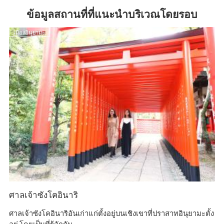
ข้อมูลสถานที่ที่แนะนำบริเวณโดยรอบ
เมืองอินุยามะ
เ
ศาลเจ้าซังโคอินาริ
อิ
ศาลเจ้าซังโคอินาริอันเก่าแก่ตั้งอยู่บนเชิงเขาที่ปราสาทอินุยามะตั้ง
อิ
อยู่ โดยเป็นที่รู้จักกัน...
บ่