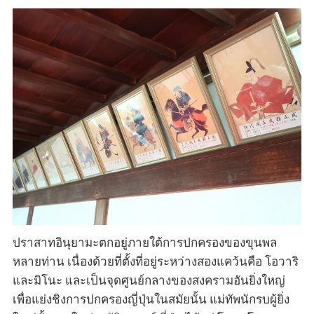
ปราสาทอินุยามะตกอยู่ภายใต้การปกครองของขุนพล
หลายท่าน เนื่องด้วยที่ตั้งที่อยู่ระหว่างสองแคว้นคือ โอวาริ
และมิโนะ และเป็นจุดศูนย์กลางของสงครามอันยิ่งใหญ่
เพื่อแย่งชิงการปกครองญี่ปุ่นในสมัยนั้น แม่ทัพนักรบผู้ยิ่ง