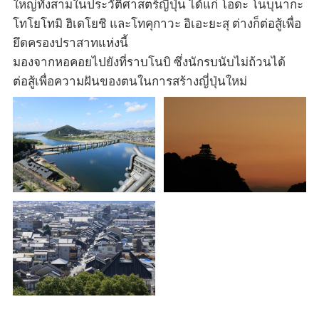
ใหญ่ทั้งสามในประวัติศาสตร์ญี่ปุ่น ได้แก่ โอดะ โนบุนากะ
โทโยโทมิ ฮิเดโยชิ และโทคุกาวะ อิเอะยะสุ ต่างก็ต่อสู้เพื่อ
ยึดครองปราสาทแห่งนี้
มองจากหอคอยไปยังที่ราบโนบิ ซึ่งนักรบนับไม่ถ้วนได้
ต่อสู้เพื่อความฝันของตนในการสร้างญี่ปุ่นใหม่