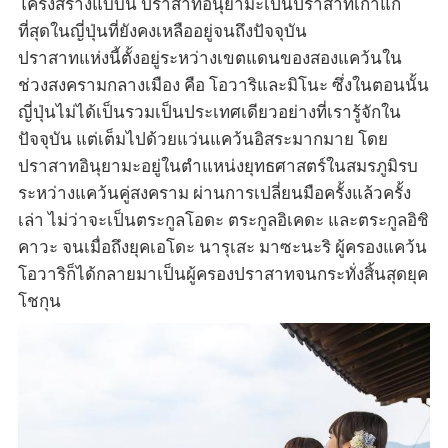
โครงสร้างแบบนี้ ปราสาทอินุยามะเป็นปราสาทเก่าแก่
ที่สุดในญี่ปุ่นที่ยังคงเหลืออยู่จนถึงปัจจุบัน
ปราสาทแห่งนี้ตั้งอยู่ระหว่างเขตแดนของสองแคว้นใน
ช่วงสงครามกลางเมือง คือ โอวาริและมิโนะ ซึ่งในตอนนั้น
ญี่ปุ่นไม่ได้เป็นรวมเป็นประเทศเดียวอย่างที่เรารู้จักใน
ปัจจุบัน แต่เต็มไปด้วยแว่นแคว้นอิสระมากมาย โดย
ปราสาทอินุยามะอยู่ในตำแหน่งยุทธศาสตร์ในสมรภูมิรบ
ระหว่างแคว้นคู่สงคราม ผ่านการเปลี่ยนมือครั้งแล้วครั้ง
เล่า ไม่ว่าจะเป็นตระกูลโอดะ ตระกูลอิเคดะ และตระกูลอิชิ
คาวะ จนเมื่อถึงยุคเอโดะ นารุเสะ มาซะนะริ ผู้ครองแคว้น
โอวาริก็ได้กลายมาเป็นผู้ครองปราสาทจนกระทั่งสิ้นสุดยุค
โชกุน