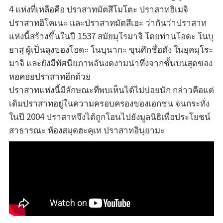
4 แห่งที่เหลือคือ ปราสาทมัตสึโมโตะ ปราสาทฮิเมจิ
ปราสาทฮิโคเนะ และปราสาทมัตสึเอะ ว่ากันว่าปราสาท
แห่งนี้สร้างขึ้นในปี 1537 สมัยมุโรมาจิ โดยท่านโอดะ โนบุ
ยาสุ ผู้เป็นลุงของโอดะ โนบุนากะ ขุนศึกชื่อดัง ในยุคมุโระ
มาจิ และยังมีทัศนียภาพอันงดงามน่าทึ่งจากชั้นบนสุดของ
หอคอยปราสาทอีกด้วย
ปราสาทแห่งนี้มีลักษณะที่พบเห็นได้ไม่บ่อยนัก กล่าวคือแต่
เดิมปราสาทอยู่ในความครอบครองของเอกชน จนกระทั่ง
ในปี 2004 ปราสาทจึงได้ถูกโอนไปยังมูลนิธิเพื่อประโยชน์
สาธารณะ ห้องสมุดฮะคุเท ปราสาทอินุยามะ