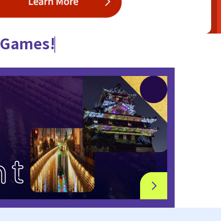
e Games!