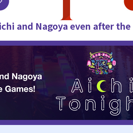
ichi and Nagoya
even after th