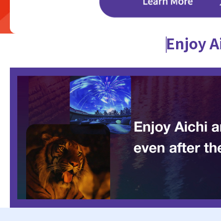
Enjoy A