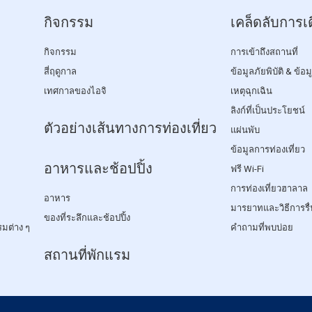
กิจกรรม
เคล็ดลับการเ
กิจกรรม
การเข้าถึงสถานที่
สี่ฤดูกาล
ข้อมูลภัยพิบัติ & ข้
เทศกาลของไอจิ
เหตุฉุกเฉิน
ลิงก์ที่เป็นประโยชน์
ตัวอย่างเส้นทางการท่องเที่ยว
แผ่นพับ
ข้อมูลการท่องเที่ยว
อาหารและช้อปปิ้ง
ฟรี Wi-Fi
การท่องเที่ยวฮาลาล
อาหาร
มารยาทและวิธีการรื่
ของที่ระลึกและช้อปปิ้ง
รมต่าง ๆ
คำถามที่พบบ่อย
สถานที่พักแรม