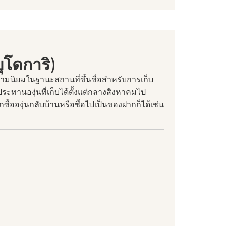
 บุโดการิ)
ความนิยมในฐานะสถานที่ขึ้นชื่อสำหรับการเก็บ
ระทานองุ่นที่เก็บได้ตั้งแต่กลางสิงหาคมไป
ซื้อองุ่นกลับบ้านหรือซื้อไปเป็นของฝากก็ได้เช่น