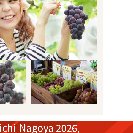
ichi-Nagoya 2026,