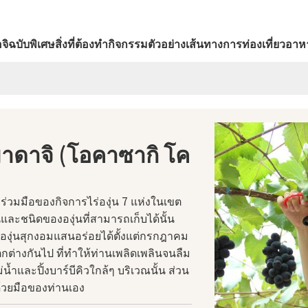
จิ
ฉบับพิเศษ
สิ่งที่ต้องทำ
กิจกรรม
ตัวอย่างเส้นทางการท่องเที่ยว
อาหา
คมาดาจิ (โอคาซากิ โค
่วมมือของกิจการไร่องุ่น 7 แห่งในเขต
นและชนิดขององุ่นที่สามารถเก็บได้นั้น
บองุ่นสุกงอมแสนอร่อยได้ตั้งแต่กรกฎาคม
ตกต่างกันไป ที่ทำให้ท่านเพลิดเพลินจนลืม
ำและปิ้งบาร์บีคิวใกล้ๆ บริเวณนั้น ส่วน
ด้วยมือของท่านเอง