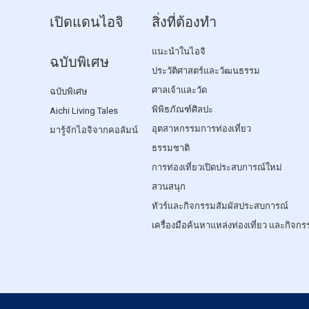
เปิดแดนไอจิ
สิ่งที่ต้องทำ
แนะนำในไอจิ
ฉบับพิเศษ
ประวัติศาสตร์และวัฒนธรรม
ศาลเจ้าและวัด
ฉบับพิเศษ
พิพิธภัณฑ์ศิลปะ
Aichi Living Tales
อุตสาหกรรมการท่องเที่ยว
มารู้จักไอจิจากคอลัมน์
ธรรมชาติ
การท่องเที่ยวเปิดประสบการณ์ใหม่
สวนสนุก
ทัวร์และกิจกรรมสัมผัสประสบการณ์
เครื่องมือค้นหาแหล่งท่องเที่ยว และกิจกร