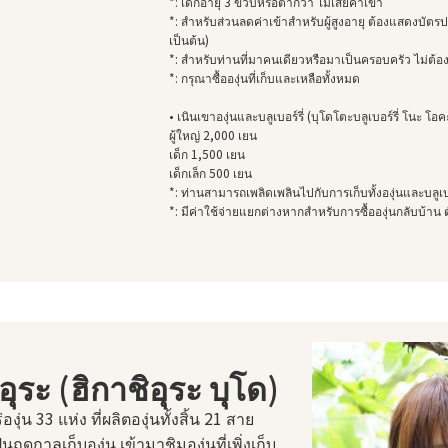
*: เด็กอายุ 3 ขวบหรือต่ำกว่า ไม่เสียค่าเข้า
*: สำหรับส่วนลดค่าเข้าสำหรับผู้สูงอายุ ต้องแสดงบัตรป
เป็นต้น)
*: สำหรับท่านที่มาคนเดียวหรือมาเป็นครอบครัว ไม่ต้อ
*: กรุณาซื้อองุ่นที่เก็บและเหลือทั้งหมด
• เนินเขาองุ่นและบลูเบอร์รี่ (บุโดโตะบลูเบอร์รี่ โนะ โอค
ผู้ใหญ่ 2,000 เยน
เด็ก 1,500 เยน
เด็กเล็ก 500 เยน
*: ท่านสามารถเพลิดเพลินไปกับการเก็บทั้งองุ่นและบลูเบอร
*: มีค่าใช้จ่ายแยกต่างหากสำหรับการซื้อองุ่นกลับบ้าน ดั
ิอุระ (ฮิกาชิอุระ บุโด)
่น 33 แห่ง ที่ผลิตองุ่นทั้งสิ้น 21 สาย
ดูกาลเก็บองุ่น เข้ามาชิมองุ่นที่เพิ่งเก็บ