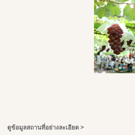
ดูข้อมูลสถานที่อย่างละเอียด >