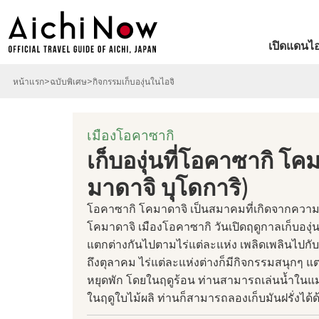
เปิดแดนไอ
หน้าแรก
ฉบับพิเศษ
กิจกรรมเก็บองุ่นในไอจิ
เมืองโอคาซากิ
เก็บองุ่นที่โอคาซากิ โ
มาดาจิ บุโดการิ)
โอคาซากิ โคมาดาจิ เป็นสมาคมที่เกิดจากความร
โคมาดาจิ เมืองโอคาซากิ วันเปิดฤดูกาลเก็บองุ่
แตกต่างกันไปตามไร่แต่ละแห่ง เพลิดเพลินไปกั
ถึงตุลาคม ไร่แต่ละแห่งต่างก็มีกิจกรรมสนุกๆ แ
หยุดพัก โดยในฤดูร้อน ท่านสามารถเล่นน้ำในแม่น้
ในฤดูใบไม้ผลิ ท่านก็สามารถลองเก็บมันฝรั่งได้