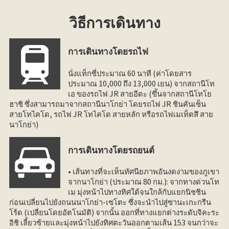
วิธีการเดินทาง
การเดินทางโดยรถไฟ
นั่งแท็กซี่ประมาณ 60 นาที (ค่าโดยสาร
ประมาณ 10,000 ถึง 13,000 เยน) จากสถานีโท
เอ ของรถไฟ JR สายอีดะ (ขึ้นจากสถานีโทโย
ฮาชิ ซึ่งสามารถมาจากสถานีนาโกย่า โดยรถไฟ JR ชินคันเซ็น
สายโทไคโด, รถไฟ JR โทไคโด สายหลัก หรือรถไฟเมเท็ตสึ สาย
นาโกย่า)
การเดินทางโดยรถยนต์
• เส้นทางที่จะเห็นทัศนียภาพอันงดงามของภูเขา
จากนาโกย่า (ประมาณ 80 กม.): จากทางด่วนโท
เม มุ่งหน้าไปทางทิศใต้จนใกล้กับแยกนิชชิน
ก่อนเปลี่ยนไปยังถนนนาโกย่า-เซโตะ ซึ่งจะนำไปสู่ซานะเกะกรีน
โร้ด (เปลี่ยนโดยอัตโนมัติ) จากนั้น ออกที่ทางแยกต่างระดับจิคะระ
อิชิ เลี้ยวซ้ายและมุ่งหน้าไปยังทิศตะวันออกตามเส้น 153 จนกว่าจะ