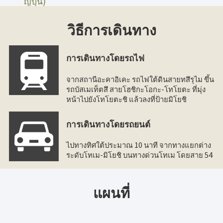
ญี่ปุ่น)
วิธีการเดินทาง
การเดินทางโดยรถไฟ
จากสถานีอะคาอิเคะ รถไฟใต้ดินสายทสึรุไม ขึ้น
รถบัสเมเท็ตสึ สายโฮชิกะโอกะ-โทโยตะ ที่มุ่ง
หน้าไปยังโทโยตะชิ แล้วลงที่ป้ายมิโยชิ
การเดินทางโดยรถยนต์
ไปทางทิศใต้ประมาณ 10 นาที จากทางแยกต่าง
ระดับโทเม-มิโยชิ บนทางด่วนโทเม โดยสาย 54
แผนที่