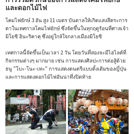
และดอกไม้ไฟ
โคมไฟยักษ์ 3 อัน สูง 11 เมตร บันดาลให้เกิดแสงสีตระการ
ตาในเทศกาลโคมไฟยักษ์ ซึ่งจัดขึ้นในทุกฤดูร้อนที่ศาลเจ้า
มิโยชิ อินะริคาคุ ซึ่งอยู่ใกล้ใจกลางเมืองมิโยชิ
เทศกาลนี้จัดขึ้นเป็นเวลา 2 วัน โดยวันที่สองจะมีไฮไลต์ที่
กิจกรรมต่างๆ มากมาย เช่น การแสดงศิลปะการต่อสู้ด้วย
ธนู "โบะ-โนะ-เทะ" การแสดงดนตรีแบบดั้งเดิมของญี่ปุ่น
และการแสดงดอกไม้ไฟอันน่าทึ่งปิดท้าย