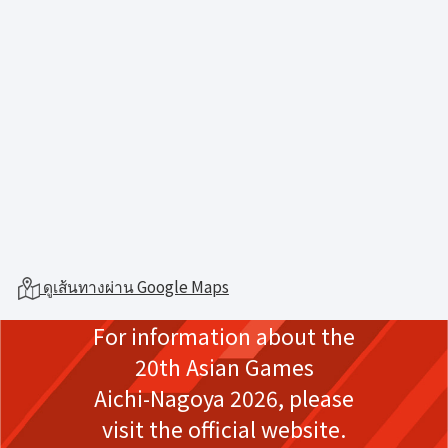
ดูเส้นทางผ่าน Google Maps
For information about the
20th Asian Games
Aichi-Nagoya 2026,
please
visit the official website.