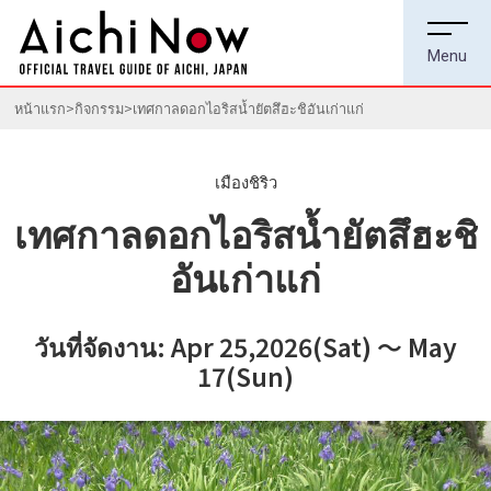
หน้าแรก
กิจกรรม
เทศกาลดอกไอริสน้ำยัตสึฮะชิอันเก่าแก่
เมืองชิริว
เทศกาลดอกไอริสน้ำยัตสึฮะชิ
อันเก่าแก่
วันที่จัดงาน: Apr 25,2026(Sat) ～ May
17(Sun)