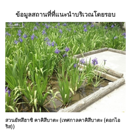
ข้อมูลสถานที่ที่แนะนำบริเวณโดยรอบ
เมืองชิริว
เม
สวนยัทสึฮาชิ คาคิสึบาตะ (เทศกาลคาคิสึบาตะ (ดอกไอ
ชิ
ริส))
39