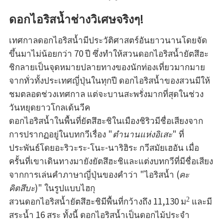
ดอกไอริสน้ำช่างวิเศษจริงๆ!
เทศกาลดอกไอริสน้ำมีประวัติศาสตร์อันยาวนานโดยจัด
ขึ้นมาไม่น้อยกว่า 70 ปี ซึ่งทำให้สวนดอกไอริสน้ำยัตสึฮะ
ชิกลายเป็นจุดหมายปลายทางของนักท่องเที่ยวมากมาย
จากทั่วทั้งประเทศญี่ปุ่นในทุกปี ดอกไอริสน้ำของสวนมีให้
ชมตลอดช่วงเทศกาล แต่จะบานสะพรั่งมากที่สุดในช่วง
วันหยุดยาวโกลเด้นวีค
ดอกไอริสน้ำในพื้นที่ยัตสึฮะชิในเมืองชิริวมีชื่อเสียงจาก
การปรากฏอยู่ในบทกวีเรื่อง
"ตำนานแห่งอิเสะ"
ที่
ประพันธ์โดยอะริวะระ-โนะ-นาริฮิระ กวีสมัยเฮอัน เมื่อ
ครั้นที่เขาเดินทางมายังยัตสึฮะชิและแต่งบทกวีที่มีชื่อเสียง
จากการเล่นคำภาษาญี่ปุ่นของคำว่า "ไอริสน้ำ (
คะ
คิตสึบะ
)" ในรูปแบบไฮกุ
สวนดอกไอริสน้ำยัตสึฮะชิมีพื้นที่กว้างถึง 11,130 ม
และมี
2
สระน้ำ 16 สระ ทั้งนี้ ดอกไอริสน้ำเป็นดอกไม้ประจำ