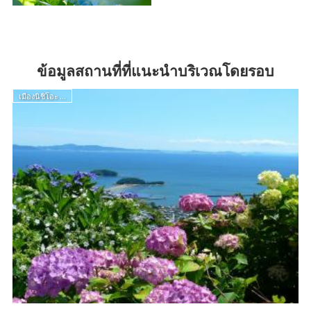
ข้อมูลสถานที่ที่แนะนำบริเวณโดยรอบ
เมืองนิชิโอะ ...
เ