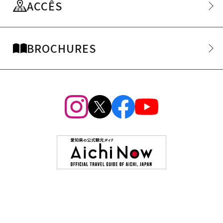
ACCÊS
BROCHURES
1
/
13
Les immanquables