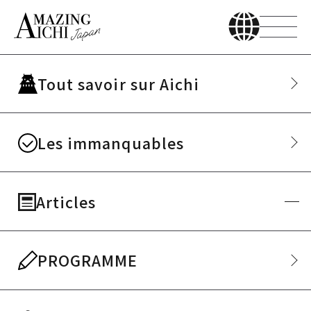
L
Tout savoir sur Aichi
es immanquables
Les immanquables
Le département d’Aichi: une
multitude d'expériences et du
plaisir tout au long de l'année
Articles
!
PROGRAMME