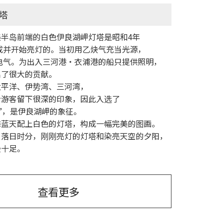
塔
美半岛前端的白色伊良湖岬灯塔是昭和4年
建成并开始亮灯的。当初用乙炔气充当光源，
了电气。为出入三河港・衣浦港的船只提供照明，
出了很大的贡献。
太平洋、伊势湾、三河湾，
给游客留下很深的印象，因此入选了
选”，是伊良湖岬的象征。
海蓝天配上白色的灯塔，构成一幅完美的图画。
，落日时分，刚刚亮灯的灯塔和染亮天空的夕阳，
漫十足。
查看更多