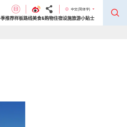
中文(简体字)
各季推荐样板路线
美食&购物
住宿设施
旅游小贴士