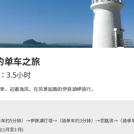
的单车之旅
：3.5小时
季，迎着海风，在风景如画的伊良湖岬骑行。
车约5分钟）→伊良湖灯塔→（骑单车约3分钟）→恋路滨→（骑单
1月至3 月)