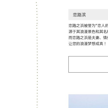
田原市
恋路滨
恋路之浜被誉为“恋人
源于其浪漫景色和其名
3
而恋路之浜是夫妻、情
让您的浪漫梦想成真！