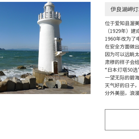
伊良湖岬灯
位于爱知县渥
（1929年）
1960年改为
在安全方面做
因为可以远眺
肃穆的样子会
“日本灯塔50
一望无际的碧
天气好的日子
分外美丽，浪