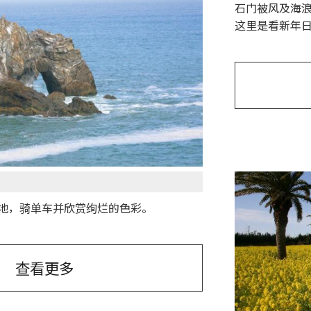
石门被风及海
这里是看新年
地，骑单车并欣赏绚烂的色彩。
查看更多