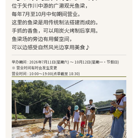
位于矢作川中游的广濑观光鱼梁，
每年7月至10月中旬期间营业。
这里的鱼梁是用传统制法搭建而成的。
手抓的香鱼，可以用炭火烤制后享用。
鱼梁场的旁边有用餐空间，
可以边感受自然风光边享用美食♪
举办期间 : 2026年7月11日(星期六) ～ 10月12日(星期一・节假日)
※ 营业时间有时会发生变更
营业时间 : 10:00～19:00(点单截至 18:30)