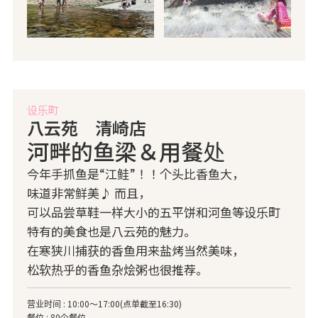
设乐町
八云苑 清崎店
河畔的鱼梁＆用餐处
今年手抓鱼是“江鲑”！！个头比香鱼大，
味道非常鲜美♪ 而且，
可以品尝草鞋一样大小的五平饼和河鱼等设乐町
特有的美食也是八云苑的魅力。
在寒狭川捕获的香鱼用来盐烤当然美味，
松软热乎的香鱼杂烩粥也很推荐。
营业时间 : 10:00～17:00(点单截至16:30)
餐位 : 80个餐位