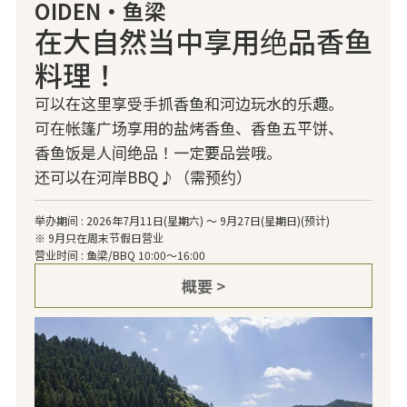
OIDEN・鱼梁
在大自然当中享用绝品香鱼
料理！
可以在这里享受手抓香鱼和河边玩水的乐趣。
可在帐篷广场享用的盐烤香鱼、香鱼五平饼、
香鱼饭是人间绝品！一定要品尝哦。
还可以在河岸BBQ♪（需预约）
举办期间 : 2026年7月11日(星期六) ～ 9月27日(星期日)(预计)
※ 9月只在周末节假日营业
营业时间 : 鱼梁/BBQ 10:00～16:00
概要 >