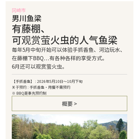
冈崎市
男川鱼梁
有藤棚、
可观赏萤火虫的人气鱼梁
毎年5月中旬开始可以体验手抓香鱼、河边玩水、
在藤棚下BBQ…有各种各样的享受方式。
6月还可以观赏萤火虫。
【手抓香鱼】 : 2026年5月10日～10月下旬
关于预约 : 手抓香鱼・用餐不需预约
※ BBQ是事先预约制
概要 >