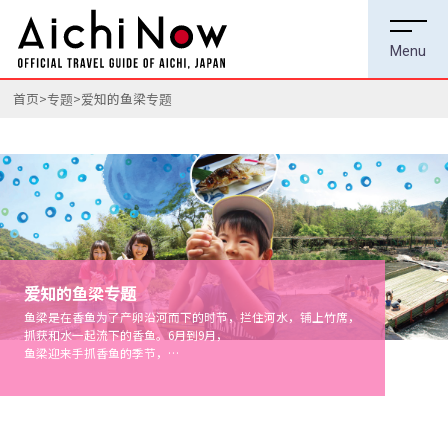
首页
专题
爱知的鱼梁专题
爱知的鱼梁专题
鱼梁是在香鱼为了产卵沿河而下的时节，拦住河水，铺上竹席，
抓获和水一起流下的香鱼。6月到9月，
鱼梁迎来手抓香鱼的季节，
很多带孩子的家庭在这里享受玩水的乐趣。
从西三河到奥三河有不少观光鱼梁，去体验一下吧♪