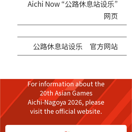
Aichi Now “公路休息站设乐”
网页
公路休息站设乐 官方网站
For information about the
20th Asian Games
Aichi-Nagoya 2026,
please
visit the official website.