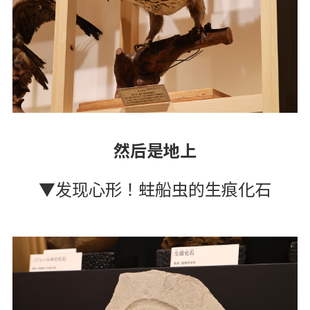
然后是地上
▼发现心形！蛀船虫的生痕化石