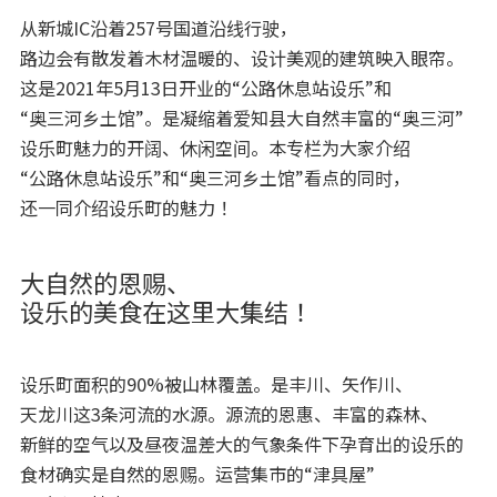
从新城IC沿着257号国道沿线行驶，
路边会有散发着木材温暖的、设计美观的建筑映入眼帘。
这是2021年5月13日开业的“公路休息站设乐”和
“奥三河乡土馆”。是凝缩着爱知县大自然丰富的“奥三河”
设乐町魅力的开阔、休闲空间。本专栏为大家介绍
“公路休息站设乐”和“奥三河乡土馆”看点的同时，
还一同介绍设乐町的魅力！
大自然的恩赐、
设乐的美食在这里大集结！
设乐町面积的90%被山林覆盖。是丰川、矢作川、
天龙川这3条河流的水源。源流的恩惠、丰富的森林、
新鲜的空气以及昼夜温差大的气象条件下孕育出的设乐的
食材确实是自然的恩赐。运营集市的“津具屋”