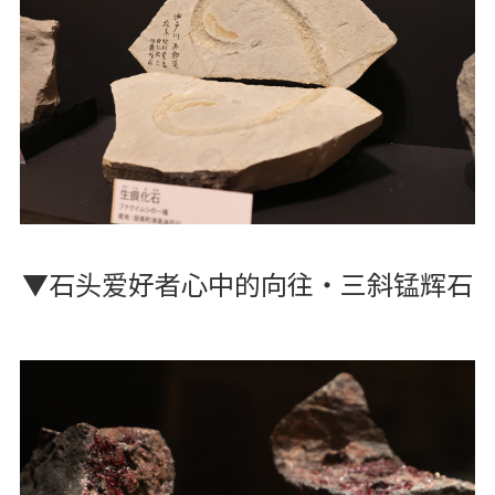
▼石头爱好者心中的向往・三斜锰辉石