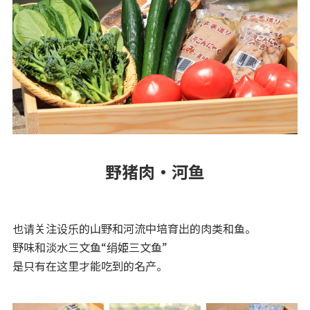
野猪肉・河鱼
也请关注设乐的山野和河流中培育出的肉类和鱼。
野味和淡水三文鱼“绢姫三文鱼”
是只有在这里才能吃到的名产。