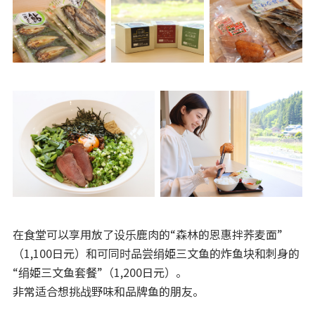
在食堂可以享用放了设乐鹿肉的“森林的恩惠拌荞麦面”
（1,100日元）和可同时品尝绢姫三文鱼的炸鱼块和刺身的
“绢姫三文鱼套餐”（1,200日元）。
非常适合想挑战野味和品牌鱼的朋友。