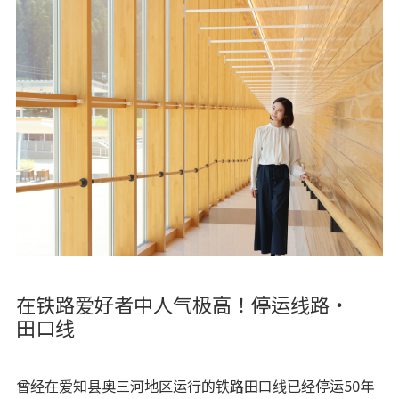
在铁路爱好者中人气极高！停运线路・
田口线
曾经在爱知县奥三河地区运行的铁路田口线已经停运50年