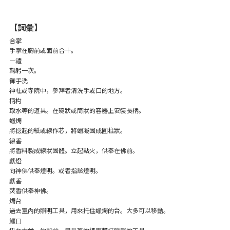
【詞彙】
合掌
手掌在胸前或面前合十。
一禮
鞠躬一次。
御手洗
神社或寺院中，參拜者清洗手或口的地方。
柄杓
取水等的道具。在碗狀或筒狀的容器上安裝長柄。
蠟燭
將捻起的紙或線作芯，將蠟凝固成圓柱狀。
線香
將香料製成線狀固體。立起點火，供奉在佛前。
獻燈
向神佛供奉燈明。或者指該燈明。
獻香
焚香供奉神佛。
燭台
過去室內的照明工具，用來托住蠟燭的台。大多可以移動。
鱷口