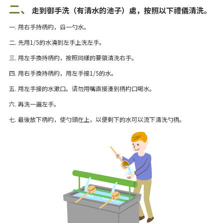
二、
走到御手洗（有清水的池子）處，按照以下禮儀清洗。
一. 用右手持柄杓，舀一勺水。
二. 先用1/5的水澆到左手上洗左手。
三. 用左手換持柄杓，按照同樣的要領清洗右手。
四. 用右手換持柄杓，用左手接1/5的水。
五. 用左手接的水漱口。请勿用嘴直接湊到柄杓口喝水。
六. 再洗一遍左手。
七. 最後放下柄杓，使勺頭在上，以便剩下的水可以流下清洗勺柄。