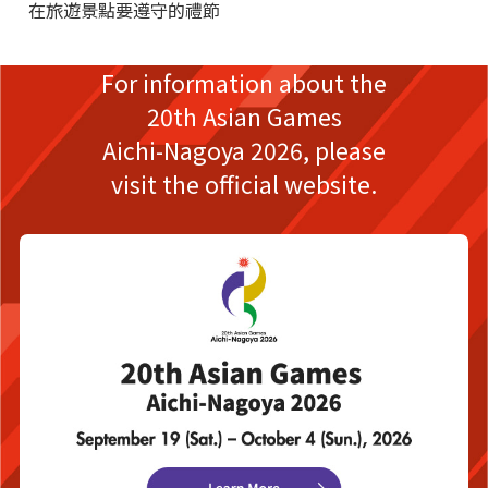
在旅遊景點要遵守的禮節
For information about the
20th Asian Games
Aichi-Nagoya 2026,
please
visit the official website.