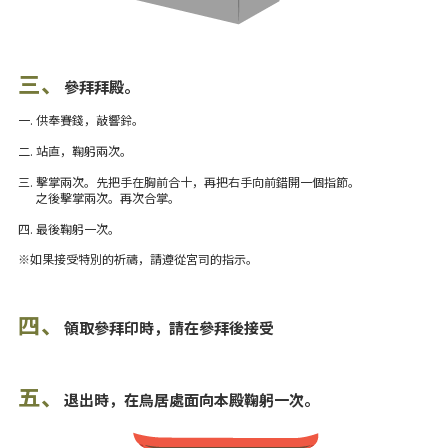
三、
參拜拜殿。
一. 供奉賽錢，敲響鈴。
二. 站直，鞠躬兩次。
三. 擊掌兩次。先把手在胸前合十，再把右手向前錯開一個指節。
之後擊掌兩次。再次合掌。
四. 最後鞠躬一次。
※如果接受特別的祈禱，請遵從宮司的指示。
四、
領取參拜印時，請在參拜後接受
五、
退出時，在鳥居處面向本殿鞠躬一次。