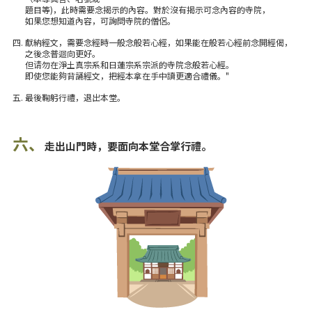
題目等)，此時需要念揭示的內容。對於沒有揭示可念內容的寺院，
如果您想知道內容，可詢問寺院的僧侶。
四. 獻納經文，需要念經時一般念般若心經，如果能在般若心經前念開經偈，
之後念普迴向更好。
但请勿在淨土真宗系和日蓮宗系宗派的寺院念般若心經。
即使您能夠背誦經文，把經本拿在手中讀更適合禮儀。"
五. 最後鞠躬行禮，退出本堂。
六、
走出山門時，要面向本堂合掌行禮。