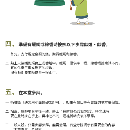
四、
準備有蠟燭或線香時按照以下步驟獻燈・獻香。
一. 首先，支付規定金額的錢，購買蠟燭和線香。
二. 點上火後插到燭台上或香爐中。蠟燭一般供奉一根，線香根據宗派不同，
有的供奉三根或規定的根數，
沒有特別要求時供奉一根即可。
五、
在本堂參拜。
一. 扔賽錢（通常用小面額硬幣即可），如果有鱷口等有響聲的地方要敲響。
二. 站直，靜靜地合掌後一禮，將上半身​​前傾45度到90度。持念珠時，
要在此時掛在手上。與神社不同，這裡祈禱完後不擊掌。
三. 一般來說，只需安靜參拜，無需念誦。有些寺院揭示有需要念的內容
（本尊真言、名號或