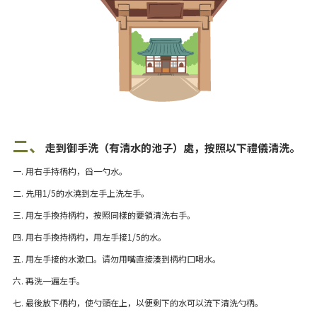
二、
走到御手洗（有清水的池子）處，按照以下禮儀清洗。
一. 用右手持柄杓，舀一勺水。
二. 先用1/5的水澆到左手上洗左手。
三. 用左手換持柄杓，按照同樣的要領清洗右手。
四. 用右手換持柄杓，用左手接1/5的水。
五. 用左手接的水漱口。请勿用嘴直接湊到柄杓口喝水。
六. 再洗一遍左手。
七. 最後放下柄杓，使勺頭在上，以便剩下的水可以流下清洗勺柄。