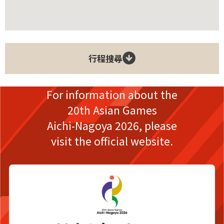
行程搜尋
For information about the
20th Asian Games
Aichi-Nagoya 2026,
please
visit the official website.