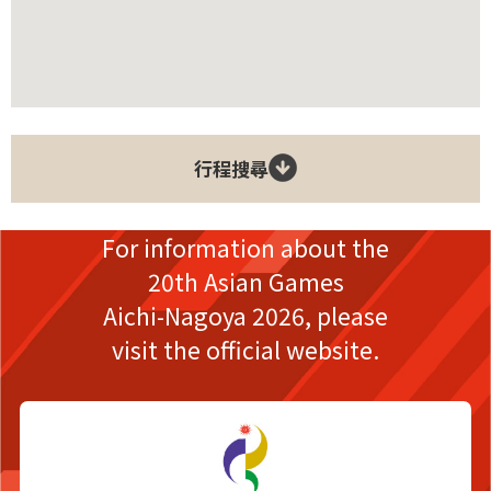
行程搜尋
For information about the
20th Asian Games
Aichi-Nagoya 2026,
please
visit the official website.