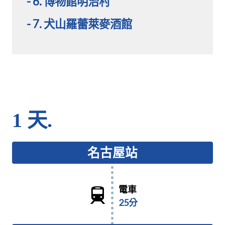
- 6. 博物館明治村
- 7. 犬山羅蕾萊麥酒館
1 天.
名古屋站
電車
25分