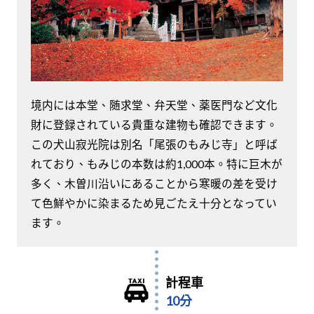
境内には本堂、随求堂、弁天堂、薬医門など文化
財に登録されている貴重な建物も確認できます。
この犬山寂光院は別名「尾張のもみじ寺」と呼ば
れており、もみじの本数は約1,000本。特に巨木が
多く、木曽川沿いにあることから寒暖の差を受け
て色鮮やかに染まるため見ごたえ十分となってい
ます。
計程車
10分