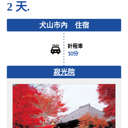
2 天.
犬山市內 住宿
計程車
10分
寂光院