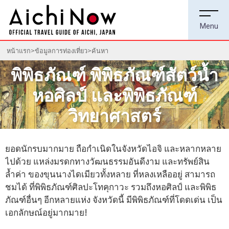
หน้าแรก
ข้อมูลการท่องเที่ยว
ค้นหา
พิพิธภัณฑ์ พิพิธภัณฑ์สัตว์น้ำ
หอศิลป์ และพิพิธภัณฑ์
วิทยาศาสตร์
ยอดนักรบมากมาย ถือกำเนิดในจังหวัดไอจิ และหลากหลาย
ไปด้วย แหล่งมรดกทางวัฒนธรรมอันดีงาม และทรัพย์สิน
ล้ำค่า ของขุนนางไดเมียวทั้งหลาย ที่หลงเหลืออยู่ สามารถ
ชมได้ ที่พิพิธภัณฑ์ศิลปะโทคุกาวะ รวมถึงหอศิลป์ และพิพิธ
ภัณฑ์อื่นๆ อีกหลายแห่ง จังหวัดนี้ มีพิพิธภัณฑ์ที่โดดเด่น เป็น
เอกลักษณ์อยู่มากมาย!