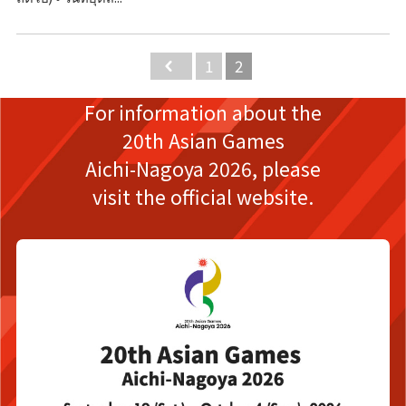
Back
1
2
For information about the
20th Asian Games
Aichi-Nagoya 2026,
please
visit the official website.