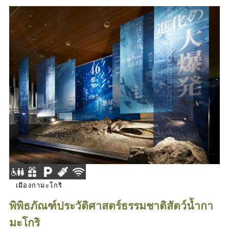
เมืองกามะโกริ
พิพิธภัณฑ์ประวัติศาสตร์ธรรมชาติสัตว์น้ำกา
มะโกริ