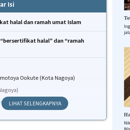
ar Isi
Te
ikat halal dan ramah umat Islam
Ing
jal
“bersertifikat halal” dan “ramah
amotoya Ookute (Kota Nagoya)
Nagoya)
mura (Kota Nagoya)
LIHAT SELENGKAPNYA
nagi Yondaime Kikukawa Midland
Ha
Nik
Wi