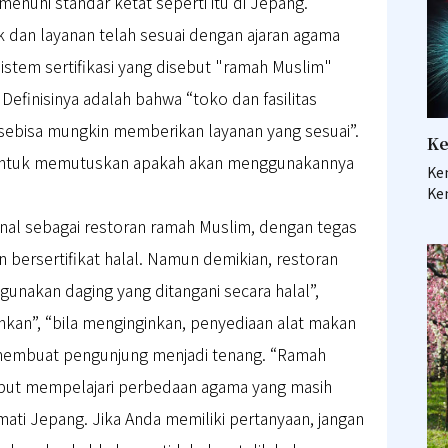
nuhi standar ketat seperti itu di Jepang.
 dan layanan telah sesuai dengan ajaran agama
sistem sertifikasi yang disebut "ramah Muslim"
efinisinya adalah bahwa “toko dan fasilitas
ebisa mungkin memberikan layanan yang sesuai”.
Ke
untuk memutuskan apakah akan menggunakannya
Kem
Kem
nal sebagai restoran ramah Muslim, dengan tegas
bersertifikat halal. Namun demikian, restoran
unakan daging yang ditangani secara halal”,
hkan”, “bila menginginkan, penyediaan alat makan
ga membuat pengunjung menjadi tenang. “Ramah
ebut mempelajari perbedaan agama yang masih
mati Jepang. Jika Anda memiliki pertanyaan, jangan