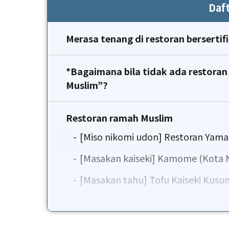
Daft
Merasa tenang di restoran bersertif
*Bagaimana bila tidak ada restoran 
Muslim”?
Restoran ramah Muslim
[Miso nikomi udon] Restoran Yam
[Masakan kaiseki] Kamome (Kota 
[Masakan tahu] Tofu Kaiseki Kusu
[Masakan sidat]Restoran utama U
Square Nagoya (Kota Nagoya)