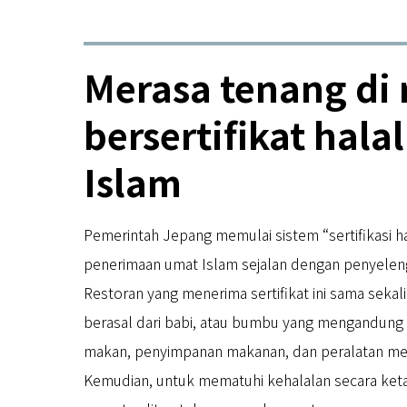
[Masakan kaiseki] Genji-koh (Kota 
Merasa tenang di 
[Peta Ramah Muslim]
bersertifikat hal
Islam
Pemerintah Jepang memulai sistem “sertifikasi 
penerimaan umat Islam sejalan dengan penyelen
Restoran yang menerima sertifikat ini sama seka
berasal dari babi, atau bumbu yang mengandung 
makan, penyimpanan makanan, dan peralatan me
Kemudian, untuk mematuhi kehalalan secara ketat,