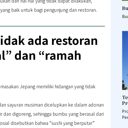
kukan dan hal-hal yang tidak dapat dilakukan,
Bu
i yang baik untuk bagi pengunjung dan restoran.
Bu
idak ada restoran
lal” dan “ramah
s, masakan Jepang memiliki hidangan yang tidak
Te
Pr
dan sayuran musiman dicelupkan ke dalam adonan
Pro
ir dan digoreng, sehingga bumbu yang berasal dari
Pe
 sosial disebutkan bahwa “sushi yang berputar”